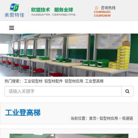
咨询热线
13340966265
13348920690
热门搜索：
工业铝型材
铝型材配件
铝型材应用
工业登高梯
工业登高梯
当前位置：
首页
>
铝型材应用
>
倍速链