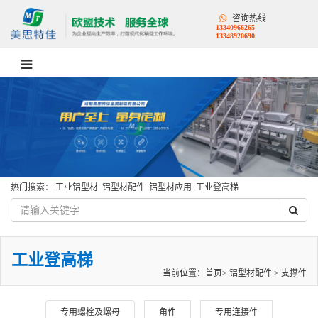
咨询热线
13340966265
13348920690
热门搜索：
工业铝型材
铝型材配件
铝型材应用
工业登高梯
工业登高梯
当前位置：
首页
>
铝型材配件
>
支撑件
专用螺栓及螺母
角件
专用连接件