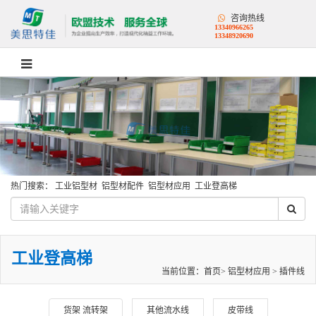
咨询热线
13340966265
13348920690
热门搜索：
工业铝型材
铝型材配件
铝型材应用
工业登高梯
工业登高梯
当前位置：
首页
>
铝型材应用
>
插件线
货架 流转架
其他流水线
皮带线